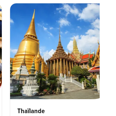
Temple Wat Phra Kaeo - Bangkok -min.jpg
Thaïlande