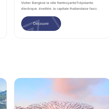
Visiter Bangkok la ville flamboyanteTrépidante,
électrique, éveillée, la capitale thaïlandaise fasci...
Découvrir
Singapour-Jardin au bord de la baie -min