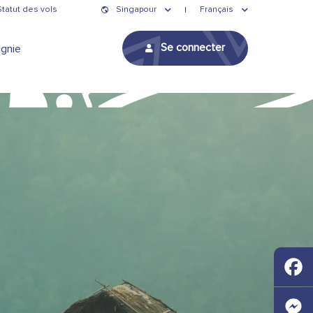
Statut des vols
Singapour
Français
Se connecter
gnie
Faceb