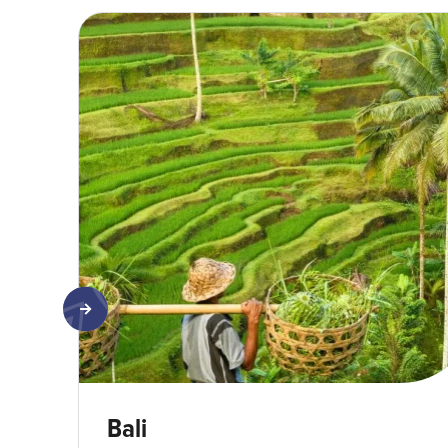
Rizière - Indonésie-min
Bali