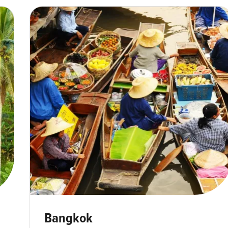
Thaïlande-Marché flottant - min
Bangkok