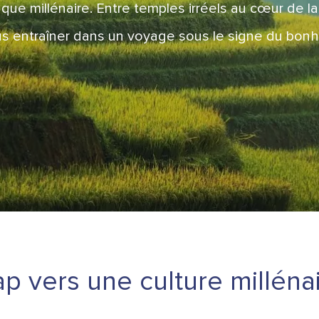
s que millénaire. Entre temples irréels au cœur de la 
s entraîner dans un voyage sous le signe du bonh
p vers une culture milléna