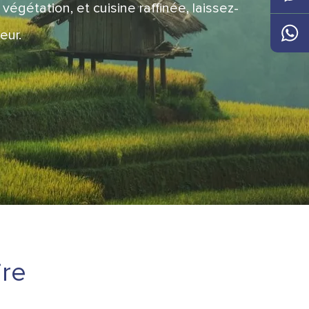
végétation, et cuisine raffinée, laissez-
Messen
eur.
Whats
ire