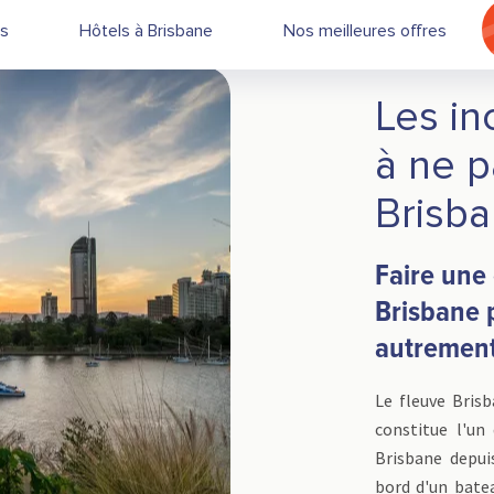
es
Hôtels à Brisbane
Nos meilleures offres
Les in
à ne 
Brisb
Faire une 
Brisbane p
autremen
Le fleuve Brisb
constitue l'un
Brisbane depui
bord d'un bate