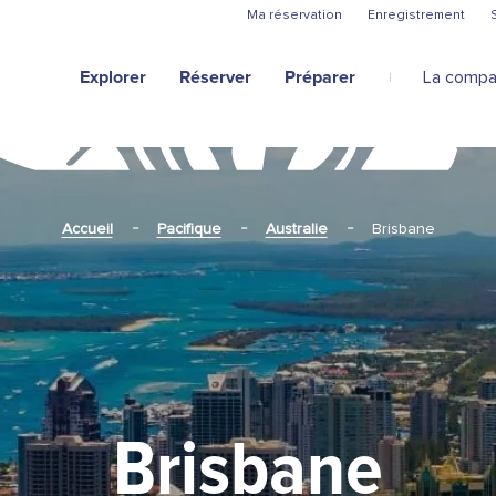
Aller au contenu principal
Ma réservation
Enregistrement
Explorer
Réserver
Préparer
La compa
Accueil
Pacifique
Australie
Brisbane
Brisbane