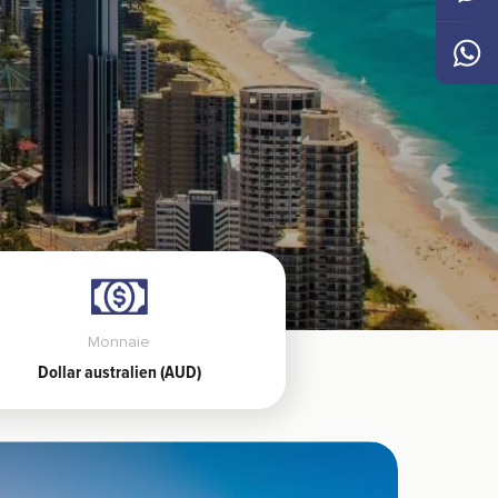
Messen
Whats
Monnaie
Dollar australien (AUD)