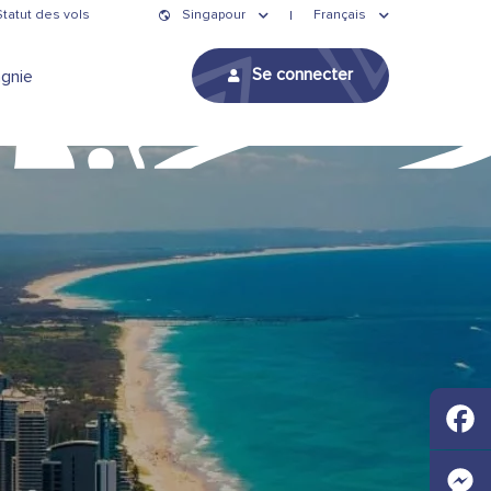
Statut des vols
Singapour
Français
Se connecter
gnie
Faceb