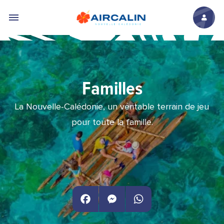
Aller au contenu principal
Familles
La Nouvelle-Calédonie, un véritable terrain de jeu
pour toute la famille.
Facebook
Messenger
WhatsApp