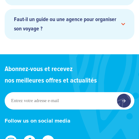
Faut-il un guide ou une agence pour organiser
son voyage ?
spots
mondialement connus
Abonnez-vous et recevez
nos meilleures offres et actualités
l’archipel de
la Société
Entrez
votre
adresse
e-
Follow us on social media
mail