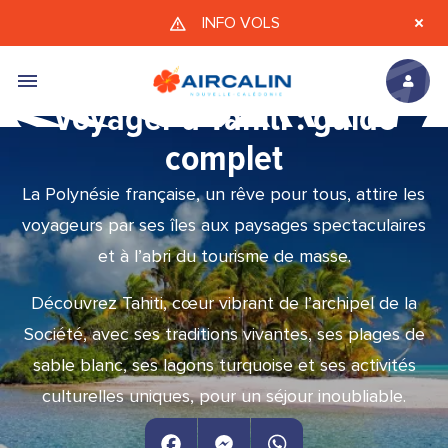
Aller au contenu principal
INFO VOLS
Voyager à Tahiti : guide
complet
La Polynésie française, un rêve pour tous, attire les
voyageurs par ses îles aux paysages spectaculaires
et à l’abri du tourisme de masse.
Découvrez Tahiti, cœur vibrant de l’archipel de la
Société, avec ses traditions vivantes, ses plages de
sable blanc, ses lagons turquoise et ses activités
culturelles uniques, pour un séjour inoubliable.