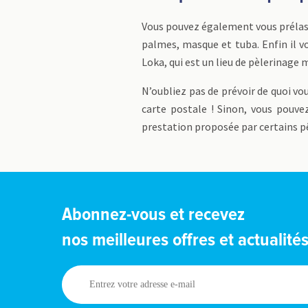
Vous pouvez également vous prélasse
palmes, masque et tuba. Enfin il vo
Loka, qui est un lieu de pèlerinage 
N’oubliez pas de prévoir de quoi vo
carte postale ! Sinon, vous pouve
prestation proposée par certains pê
Abonnez-vous et recevez
nos meilleures offres et actualité
Entrez
votre
adresse