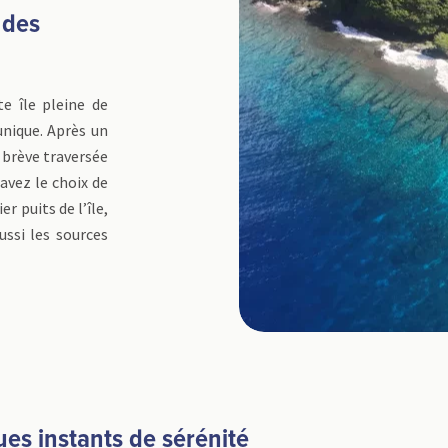
 des
te île pleine de
unique. Après un
e brève traversée
avez le choix de
r puits de l’île,
ussi les sources
ques instants de sérénité