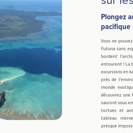
sur les
Plongez a
pacifique
Vous ne pouvez 
Futuna sans exp
bordent l’arch
entourent ! La 
excursions en k
près de l’envi
monde exotiqu
découvrez une f
sauront vous en
tortues et au
tableau merve
presque impossi