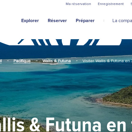
Aller au contenu principal
Ma réservation
Enregistrement
Explorer
Réserver
Préparer
La compa
l
Pacifique
Wallis & Futuna
Visiter Wallis & Futuna en 
llis & Futuna en 