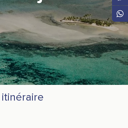
Messen
Whats
itinéraire