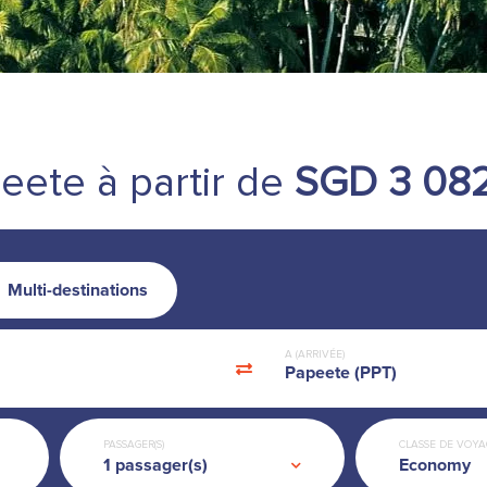
peete
à partir de
SGD 3 08
Multi-destinations
A (ARRIVÉE)
Papeete (PPT)
PASSAGER(S)
CLASSE DE VOYA
Economy
1
passager(s)