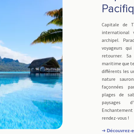
Pacifi
Capitale de T
international
archipel. Para
voyageurs qui
retourner. Sa 
maritime que ter
différents les u
nature sauron
façonnées par
plages de sab
paysages d'
Enchantement
rendez-vous !
➜ Découvrez-en