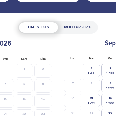
DATES FIXES
MEILLEURS PRIX
Sep
Lun
Mar
Mer
Ven
Sam
Dim
1
2
1
2
7
8
9
7
8
9
14
15
16
14
15
16
21
22
23
21
22
23