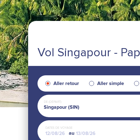
Vol Singapour - Pa
Aller retour
Aller simple
DE (DÉPART)
Singapour (SIN)
DATES DE VOYAGE
au